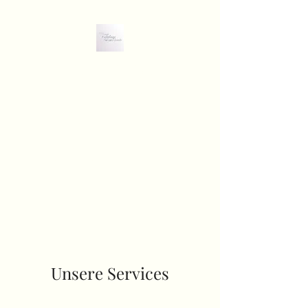
Samara`s Spa
FUSSPFLEGE /
THAIMASSAGE / HOT AROMA
ÖL MASSAGE /
HAARENTFERNUNG /
SCHELLACK NAGEL DESIGN
Unsere Services