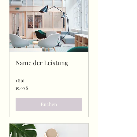
Name der Leistung
1 Std.
19,99
19,99 $
US-
Dollar
Buchen