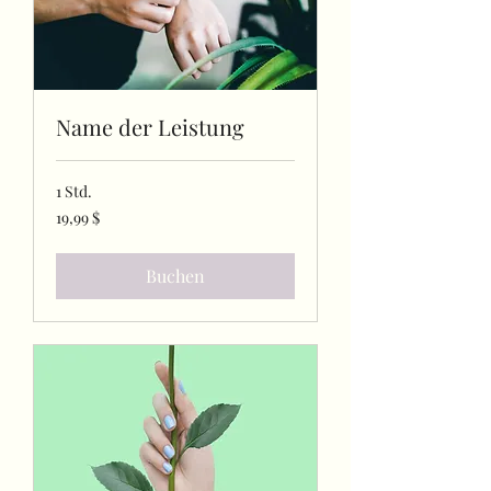
Name der Leistung
1 Std.
19,99
19,99 $
US-
Dollar
Buchen