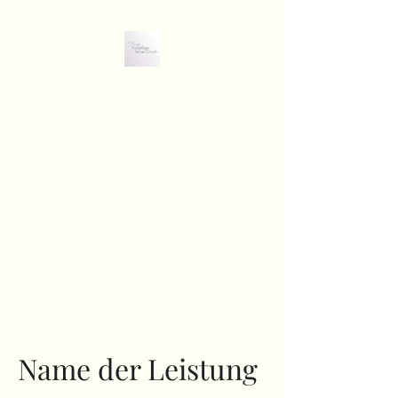
Samara`s Spa
FUSSPFLEGE /
THAIMASSAGE / HOT AROMA
ÖL MASSAGE /
HAARENTFERNUNG /
SCHELLACK NAGEL DESIGN
Name der Leistung